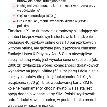
hubów dla pełnej funkcjonalności
Niehigieniczna douszna konstrukcja (zwłaszcza przy
współdzieleniu)
Ciężka konstrukcja (570 g)
Brak instrukcji, menu i wsparcia klienta w języku
polskim
Timekettle X1 to tłumacz elektroniczny składający się
z huba i bezprzewodowych słuchawek. Urządzenie
obsługuje 40 języków online oraz 13 par językowych
w trybie offline, ale głównie pary z językiem chińskim.
Funkcje Listen & Play czy Ask & Go to niewątpliwe
zalety. Istotną wadą jest wysoka cena urządzenia (ok.
2800 zł), zwłaszcza wobec konieczności dodatkowych
wydatków na języki offline (50 zł za parę) i dokupienia
kolejnych hubów dla pełnej funkcjonalności. Ciężar
urządzenia (570 g) i brak wbudowanej karty SIM to
kolejne mankamenty, choć niewątpliwą zaletą jest
opcją dodania własnej karty SIM. Polski użytkownik
natrafi dodatkowo na barierę w postaci braku menu i
wsparcia w naszym języku.