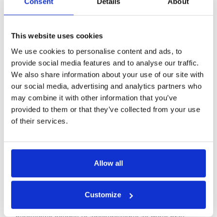
Consent
Details
About
Podczas naszych testów sprawdziliśmy wszystkie
dostępne tryby pracy:
Tryb Listen & Play
– to zdecydowanie jaśniejszy punkt
This website uses cookies
X1. Podczas spotkania biznesowego wystarczyło
We use cookies to personalise content and ads, to
położyć urządzenie na stole, by otrzymywać
provide social media features and to analyse our traffic.
tłumaczenie bezpośrednio do słuchawek. Jakość
We also share information about your use of our site with
tłumaczenia była dobra, choć przy szybszych
our social media, advertising and analytics partners who
wypowiedziach pojawiały się drobne opóźnienia.
may combine it with other information that you’ve
Tryb Ask & Go
– również spisał się dobrze.
provided to them or that they’ve collected from your use
Przytrzymanie przycisku i wypowiedzenie frazy w
of their services.
jednym języku skutkowało szybkim przetłumaczeniem
i odtworzeniem przez głośnik.
Tryb One-on-One (1:1)
– umożliwia rozmowę twarzą w
twarz z osobą mówiącą innym językiem, gdzie każdy
Allow all
z rozmówców używa jednej słuchawki. Tu
napotkaliśmy pierwszy poważny problem - słuchawki
douszne budziły wątpliwości higieniczne przy
Customize
współdzieleniu z obcymi osobami. Dołączone cztery