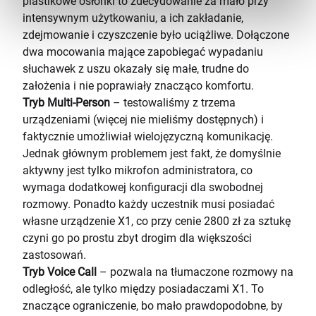
plastikowe osłonki to zdecydowanie za mało przy
intensywnym użytkowaniu, a ich zakładanie,
zdejmowanie i czyszczenie było uciążliwe. Dołączone
dwa mocowania mające zapobiegać wypadaniu
słuchawek z uszu okazały się małe, trudne do
założenia i nie poprawiały znacząco komfortu.
Tryb Multi-Person
– testowaliśmy z trzema
urządzeniami (więcej nie mieliśmy dostępnych) i
faktycznie umożliwiał wielojęzyczną komunikację.
Jednak głównym problemem jest fakt, że domyślnie
aktywny jest tylko mikrofon administratora, co
wymaga dodatkowej konfiguracji dla swobodnej
rozmowy. Ponadto każdy uczestnik musi posiadać
własne urządzenie X1, co przy cenie 2800 zł za sztukę
czyni go po prostu zbyt drogim dla większości
zastosowań.
Tryb Voice Call
– pozwala na tłumaczone rozmowy na
odległość, ale tylko między posiadaczami X1. To
znaczące ograniczenie, bo mało prawdopodobne, by