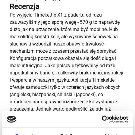
Recenzja
Po wyjęciu Timekettle X1 z pudełka od razu
zauważyliśmy jego sporą wagę - 570 g to naprawdę
dużo jak na urządzenie, które ma być mobilne. Hub
ma solidną konstrukcję, ale wysuwany schowek na
słuchawki wzbudził nasze obawy o trwałość -
mechanizm może z czasem przestać się domykać.
Konfiguracja początkowa okazała się dość długa i
mało intuicyjna. Jako polscy użytkownicy od razu
napotkaliśmy barierę - całkowity brak menu, instrukcji
i wsparcia w naszym języku. Aplikacja Timekettle
oferuje samouczki tylko w czterech językach obcych
(angielski, hiszpański, chiński i japoński), co
utrudniało nam sprawne rozpoczęcie korzystania z
urządzenia. Jednak warto podkreślić, że gdy już
przebrniemy przez konfigurację, urządzenie działa
bardzo płynnie i intuicyjnie.
Funkcje i tryby pracy