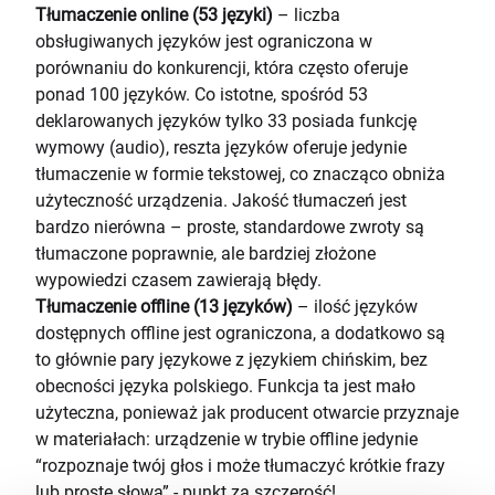
Tłumaczenie online (53 języki)
– liczba
obsługiwanych języków jest ograniczona w
porównaniu do konkurencji, która często oferuje
ponad 100 języków. Co istotne, spośród 53
deklarowanych języków tylko 33 posiada funkcję
wymowy (audio), reszta języków oferuje jedynie
tłumaczenie w formie tekstowej, co znacząco obniża
użyteczność urządzenia. Jakość tłumaczeń jest
bardzo nierówna – proste, standardowe zwroty są
tłumaczone poprawnie, ale bardziej złożone
wypowiedzi czasem zawierają błędy.
Tłumaczenie offline (13 języków)
– ilość języków
dostępnych offline jest ograniczona, a dodatkowo są
to głównie pary językowe z językiem chińskim, bez
obecności języka polskiego. Funkcja ta jest mało
użyteczna, ponieważ jak producent otwarcie przyznaje
w materiałach: urządzenie w trybie offline jedynie
“rozpoznaje twój głos i może tłumaczyć krótkie frazy
lub proste słowa” - punkt za szczerość!.