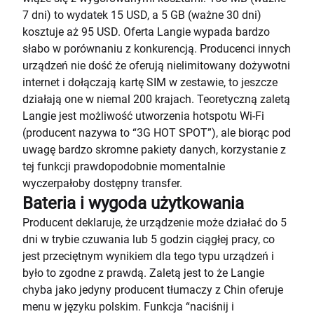
7 dni) to wydatek 15 USD, a 5 GB (ważne 30 dni)
kosztuje aż 95 USD. Oferta Langie wypada bardzo
słabo w porównaniu z konkurencją. Producenci innych
urządzeń nie dość że oferują nielimitowany dożywotni
internet i dołączają kartę SIM w zestawie, to jeszcze
działają one w niemal 200 krajach. Teoretyczną zaletą
Langie jest możliwość utworzenia hotspotu Wi-Fi
(producent nazywa to “3G HOT SPOT”), ale biorąc pod
uwagę bardzo skromne pakiety danych, korzystanie z
tej funkcji prawdopodobnie momentalnie
wyczerpałoby dostępny transfer.
Bateria i wygoda użytkowania
Producent deklaruje, że urządzenie może działać do 5
dni w trybie czuwania lub 5 godzin ciągłej pracy, co
jest przeciętnym wynikiem dla tego typu urządzeń i
było to zgodne z prawdą. Zaletą jest to że Langie
chyba jako jedyny producent tłumaczy z Chin oferuje
menu w języku polskim. Funkcja “naciśnij i