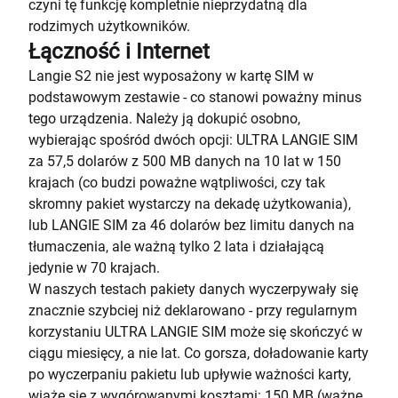
czyni tę funkcję kompletnie nieprzydatną dla
rodzimych użytkowników.
Łączność i Internet
Langie S2 nie jest wyposażony w kartę SIM w
podstawowym zestawie - co stanowi poważny minus
tego urządzenia. Należy ją dokupić osobno,
wybierając spośród dwóch opcji: ULTRA LANGIE SIM
za 57,5 dolarów z 500 MB danych na 10 lat w 150
krajach (co budzi poważne wątpliwości, czy tak
skromny pakiet wystarczy na dekadę użytkowania),
lub LANGIE SIM za 46 dolarów bez limitu danych na
tłumaczenia, ale ważną tylko 2 lata i działającą
jedynie w 70 krajach.
W naszych testach pakiety danych wyczerpywały się
znacznie szybciej niż deklarowano - przy regularnym
korzystaniu ULTRA LANGIE SIM może się skończyć w
ciągu miesięcy, a nie lat. Co gorsza, doładowanie karty
po wyczerpaniu pakietu lub upływie ważności karty,
wiąże się z wygórowanymi kosztami: 150 MB (ważne