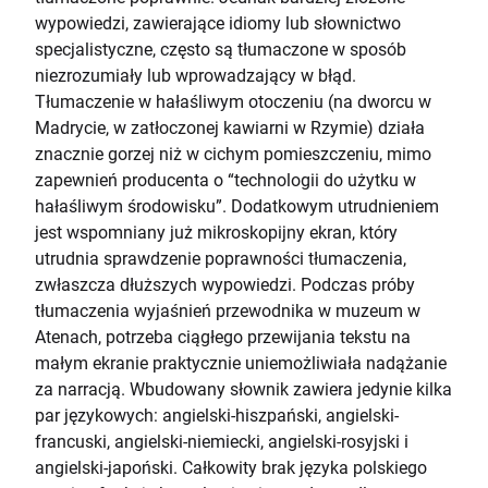
wypowiedzi, zawierające idiomy lub słownictwo
specjalistyczne, często są tłumaczone w sposób
niezrozumiały lub wprowadzający w błąd.
Tłumaczenie w hałaśliwym otoczeniu (na dworcu w
Madrycie, w zatłoczonej kawiarni w Rzymie) działa
znacznie gorzej niż w cichym pomieszczeniu, mimo
zapewnień producenta o “technologii do użytku w
hałaśliwym środowisku”. Dodatkowym utrudnieniem
jest wspomniany już mikroskopijny ekran, który
utrudnia sprawdzenie poprawności tłumaczenia,
zwłaszcza dłuższych wypowiedzi. Podczas próby
tłumaczenia wyjaśnień przewodnika w muzeum w
Atenach, potrzeba ciągłego przewijania tekstu na
małym ekranie praktycznie uniemożliwiała nadążanie
za narracją. Wbudowany słownik zawiera jedynie kilka
par językowych: angielski-hiszpański, angielski-
francuski, angielski-niemiecki, angielski-rosyjski i
angielski-japoński. Całkowity brak języka polskiego