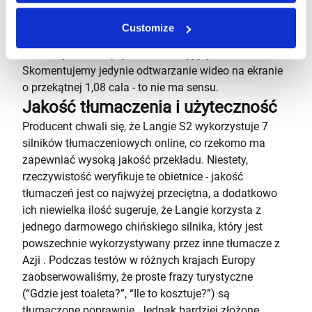
funkcji, których przydatność w translatorze
pozostawiamy opinii naszych czytelników:
Customize
przeglądarka zdjęć, odtwarzacz wideo i muzyki, radio,
alarm, dyktafon, opcja uczenia się języków.
Skomentujemy jedynie odtwarzanie wideo na ekranie
o przekątnej 1,08 cala - to nie ma sensu.
Jakość tłumaczenia i użyteczność
Producent chwali się, że Langie S2 wykorzystuje 7
silników tłumaczeniowych online, co rzekomo ma
zapewniać wysoką jakość przekładu. Niestety,
rzeczywistość weryfikuje te obietnice - jakość
tłumaczeń jest co najwyżej przeciętna, a dodatkowo
ich niewielka ilość sugeruje, że Langie korzysta z
jednego darmowego chińskiego silnika, który jest
powszechnie wykorzystywany przez inne tłumacze z
Azji . Podczas testów w różnych krajach Europy
zaobserwowaliśmy, że proste frazy turystyczne
(“Gdzie jest toaleta?”, “Ile to kosztuje?”) są
tłumaczone poprawnie. Jednak bardziej złożone