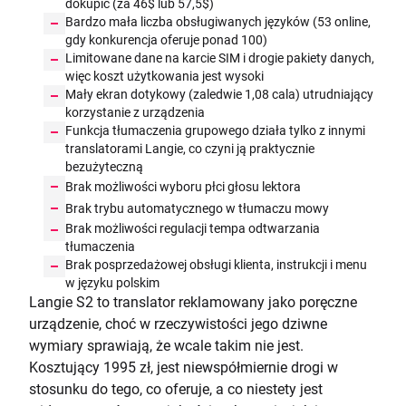
dokupić (za 46$ lub 57,5$)
Bardzo mała liczba obsługiwanych języków (53 online,
gdy konkurencja oferuje ponad 100)
Limitowane dane na karcie SIM i drogie pakiety danych,
więc koszt użytkowania jest wysoki
Mały ekran dotykowy (zaledwie 1,08 cala) utrudniający
korzystanie z urządzenia
Funkcja tłumaczenia grupowego działa tylko z innymi
translatorami Langie, co czyni ją praktycznie
bezużyteczną
Brak możliwości wyboru płci głosu lektora
Brak trybu automatycznego w tłumaczu mowy
Brak możliwości regulacji tempa odtwarzania
tłumaczenia
Brak posprzedażowej obsługi klienta, instrukcji i menu
w języku polskim
Langie S2 to translator reklamowany jako poręczne
urządzenie, choć w rzeczywistości jego dziwne
wymiary sprawiają, że wcale takim nie jest.
Kosztujący 1995 zł, jest niewspółmiernie drogi w
stosunku do tego, co oferuje, a co niestety jest