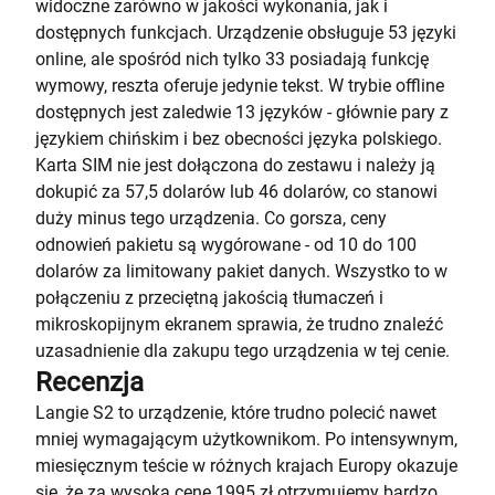
widoczne zarówno w jakości wykonania, jak i
dostępnych funkcjach. Urządzenie obsługuje 53 języki
online, ale spośród nich tylko 33 posiadają funkcję
wymowy, reszta oferuje jedynie tekst. W trybie offline
dostępnych jest zaledwie 13 języków - głównie pary z
językiem chińskim i bez obecności języka polskiego.
Karta SIM nie jest dołączona do zestawu i należy ją
dokupić za 57,5 dolarów lub 46 dolarów, co stanowi
duży minus tego urządzenia. Co gorsza, ceny
odnowień pakietu są wygórowane - od 10 do 100
dolarów za limitowany pakiet danych. Wszystko to w
połączeniu z przeciętną jakością tłumaczeń i
mikroskopijnym ekranem sprawia, że trudno znaleźć
uzasadnienie dla zakupu tego urządzenia w tej cenie.
Recenzja
Langie S2 to urządzenie, które trudno polecić nawet
mniej wymagającym użytkownikom. Po intensywnym,
miesięcznym teście w różnych krajach Europy okazuje
się, że za wysoką cenę 1995 zł otrzymujemy bardzo