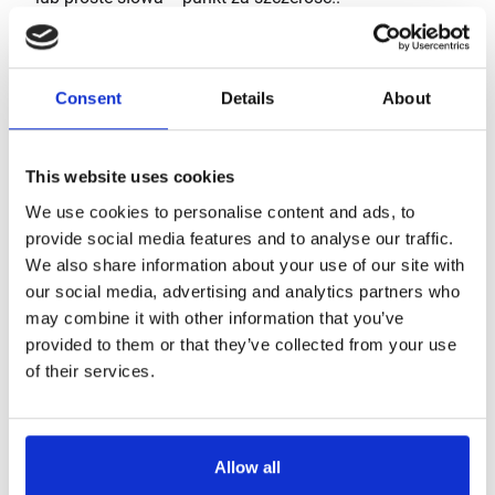
Tłumaczenie grupowe
– funkcja działa wyłącznie z
innymi translatorami Langie, co w praktyce oznacza,
że wszyscy uczestnicy rozmowy musieliby posiadać
Consent
Details
About
takie same urządzenie – scenariusz wysoce
nieprawdopodobny, zwłaszcza biorąc pod uwagę
niszowy charakter tego produktu. Podobnie
This website uses cookies
bezużyteczna jest funkcja Language Club,
pozwalająca na dzielenie się tłumaczeniami z innymi
We use cookies to personalise content and ads, to
użytkownikami Langie – co w rzeczywistych
provide social media features and to analyse our traffic.
warunkach rynkowych ma minimalne zastosowanie.
We also share information about your use of our site with
Wyszukiwanie głosowe
– funkcja teoretycznie
our social media, advertising and analytics partners who
pozwalająca na wyszukiwanie obrazów za pomocą
may combine it with other information that you’ve
głosu. W praktyce działa średnio – rozpoznawanie
provided to them or that they’ve collected from your use
mowy jest dość dobre w cichym otoczeniu, ale wyniki
of their services.
wyświetlane na mikroskopijnym ekranie są prawie
nieczytelne. Trudno wyobrazić sobie praktyczne
zastosowanie tej funkcji w codziennym użytkowaniu.
Allow all
Funkcje multimedialne
– producent dodał szereg